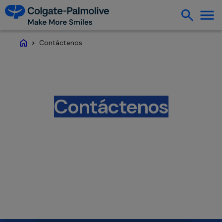
Contáctenos
Home
Contáctenos
En Colgate-Palmolive, creemos en la
importancia de interactuar con nuestros
consumidores. Explora las opciones que te
ofrecemos a continuación para ponerte en
contacto con nosotros. Tus comentarios
nos ayudan a crear los productos que te
encantan.