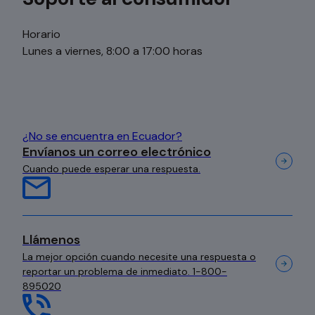
Horario
Lunes a viernes, 8:00 a 17:00 horas
¿No se encuentra en Ecuador?
Envíanos un correo electrónico
se abre en una pestaña nueva
Cuando puede esperar una respuesta.
Llámenos
La mejor opción cuando necesite una respuesta o
reportar un problema de inmediato. 1-800-
895020