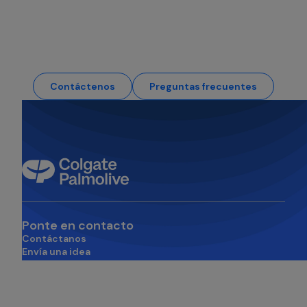
Tus preguntas, respondidas
Contáctenos
Preguntas frecuentes
Ponte en contacto
Contáctanos
Envía una idea
se abre en una pestaña nueva
Sobre nosotros