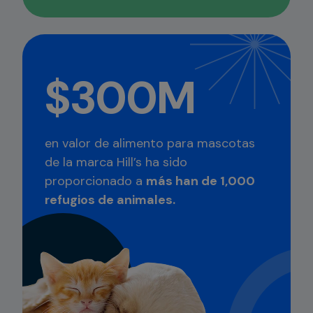
$300M
en valor de alimento para mascotas
de la marca Hill’s ha sido
proporcionado a
más han de 1,000
refugios de animales.