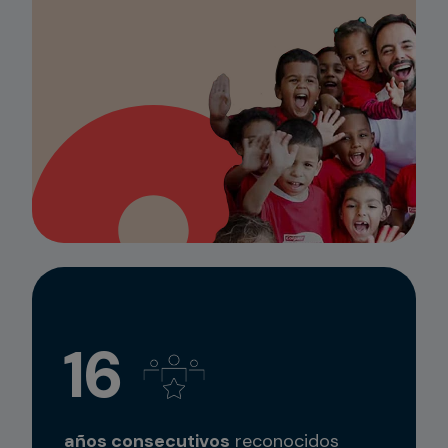
16
años consecutivos
reconocidos